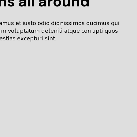
ns all around
samus et iusto odio dignissimos ducimus qui
um voluptatum deleniti atque corrupti quos
stias excepturi sint.