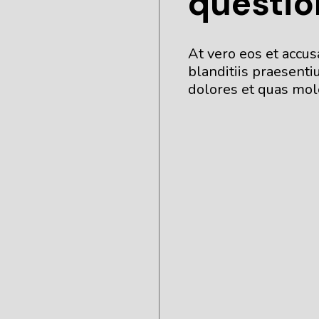
questio
At vero eos et accu
blanditiis praesenti
dolores et quas mole