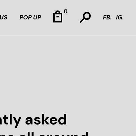
0
US
POP UP
FB.
IG.
tly asked